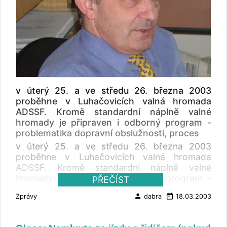
v úterý 25. a ve středu 26. března 2003
proběhne v Luhačovicích valná hromada
ADSSF. Kromě standardní náplně valné
hromady je připraven i odborný program -
problematika dopravní obslužnosti, proces
v úterý 25. a ve středu 26. března 2003
proběhne v Luhačovicích valná hromada
ADSSF. Kromě standardní náplně valné
hromady je připraven i odborný program -
PŘEČÍST
problematika dopravní obslužnosti, proces
person
date_range
Zprávy
dabra
18.03.2003
integrace do EU, tématika mezinárodní
kamionové dopravy, změny v legislativě ap.
Při slavnostní večeři budou mít účastníci