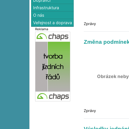
Dopravci
Infrastruktura
O nás
Veřejnost a doprava
Zprávy
Reklama
Změna podmínek
Obrázek neby
Zprávy
Výsledky jednán