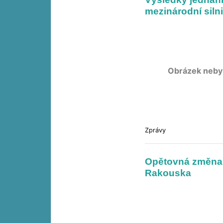
mezinárodní siln
Obrázek neby
Zprávy
Opětovná změna 
Rakouska