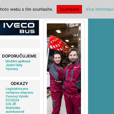
|
NSTITUCE
hoto webu s tím souhlasíte.
Souhlasím
Více informací
Reklama
DOPORUČUJEME
Mobilní aplikace
Jízdní řády
Výstavy
ODKAZY
Legislativa pro
veřejnou dopravu
Cenový Výměr
01/2024
CIS JŘ
Statistika
autobusové