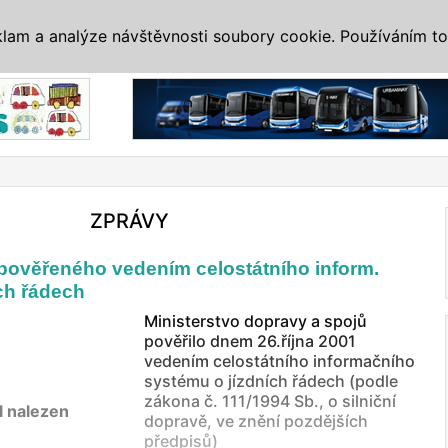
IS
ALTERNATIVY
VETERÁNI
SYSTÉMY
VELETRHY
AKCE
I
klam a analýze návštěvnosti soubory cookie. Používáním to
Reklama
ZPRÁVY
pověřeného vedením celostátního inform.
ch řádech
Ministerstvo dopravy a spojů
pověřilo dnem 26.října 2001
vedením celostátního informačního
systému o jízdních řádech (podle
zákona č. 111/1994 Sb., o silniční
l nalezen
dopravě, ve znění pozdějších
předpisů)