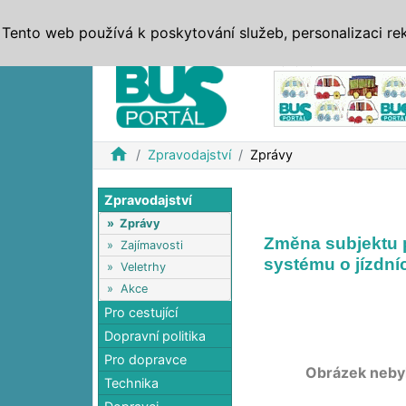
ZPRÁVY
JÍZDNÍ ŘÁDY
MHD, IDS
BUSY
SERV
Tento web používá k poskytování služeb, personalizaci re
Reklama
home
Zpravodajství
Zprávy
Zpravodajství
»
Zprávy
Změna subjektu 
»
Zajímavosti
systému o jízdní
»
Veletrhy
»
Akce
Pro cestující
Dopravní politika
Pro dopravce
Obrázek neby
Technika