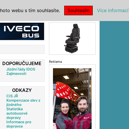
|
NSTITUCE
hoto webu s tím souhlasíte.
Souhlasím
Více informací
Reklama
Reklama
DOPORUČUJEME
Jízdní řády IDOS
Zajímavosti
ODKAZY
CIS JŘ
Kompenzace slev z
jízdného
Statistika
autobusové
dopravy
Informace pro
dopravce