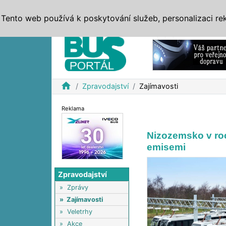
ZPRÁVY
JÍZDNÍ ŘÁDY
MHD, IDS
BUSY
SERV
Tento web používá k poskytování služeb, personalizaci re
Reklama
home
Zpravodajství
Zajímavosti
Reklama
Nizozemsko v ro
emisemi
Zpravodajství
»
Zprávy
»
Zajímavosti
»
Veletrhy
»
Akce