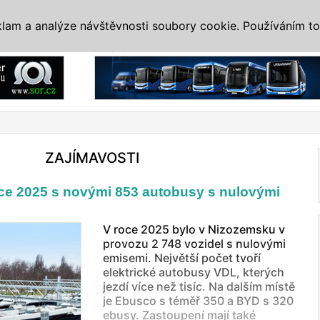
IS
ALTERNATIVY
VETERÁNI
SYSTÉMY
VELETRHY
AKCE
I
klam a analýze návštěvnosti soubory cookie. Používáním to
Reklama
ZAJÍMAVOSTI
ce 2025 s novými 853 autobusy s nulovými
V roce 2025 bylo v Nizozemsku v
provozu 2 748 vozidel s nulovými
emisemi. Největší počet tvoří
elektrické autobusy VDL, kterých
jezdí více než tisíc. Na dalším místě
je Ebusco s téměř 350 a BYD s 320
ebusy. Zastoupení mají také