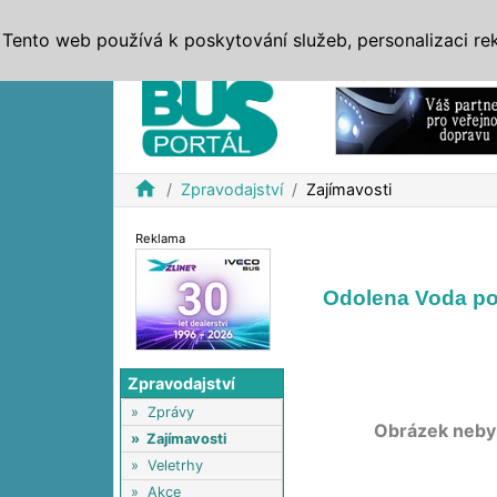
ZPRÁVY
JÍZDNÍ ŘÁDY
MHD, IDS
BUSY
SERV
Tento web používá k poskytování služeb, personalizaci re
Reklama
home
Zpravodajství
Zajímavosti
Reklama
Odolena Voda pos
Zpravodajství
»
Zprávy
Obrázek neby
»
Zajímavosti
»
Veletrhy
»
Akce