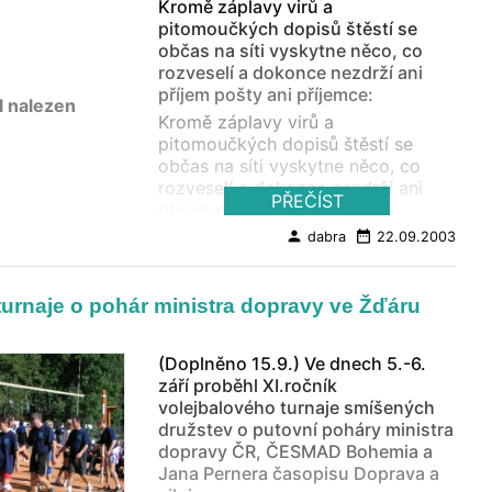
Kromě záplavy virů a
podívanou, kde mladí šampióni
pitomoučkých dopisů štěstí se
získají hezké poháry. Prezentace
občas na síti vyskytne něco, co
závodníků je od 8 hod. a zahájení
rozveselí a dokonce nezdrží ani
turnaje od 10 hod. Vstup a
příjem pošty ani příjemce:
startovné zdrama. Více o Kickbox
l nalezen
Klubu Kosagym ( Na Špitálku 7,
Kromě záplavy virů a
Praha 8, Karlín), informace o
pitomoučkých dopisů štěstí se
kickboxu, trenérech, rozvrhy
občas na síti vyskytne něco, co
cvičení, fotografie: ZDE
rozveselí a dokonce nezdrží ani
PŘEČÍST
příjem pošty ani příjemce: V
suoivsoltsi s vzýukemm na
person
date_range
dabra
22.09.2003
Cmabridge Uinervtisy vlšyo njaveo,
že nzeáelží na pořdaí psíemn ve
solvě. Jedniá dleůitžá věc je, aby
turnaje o pohár ministra dopravy ve Žďáru
blyy pnvrí a psoelndí pímesna na
srpváénm mstíě. Zybetk mžůe být
totánlí sěms a ty to přoád bez
(Doplněno 15.9.) Ve dnech 5.-6.
porlbméů peřčetš. Je to potro, že
září proběhl XI.ročník
ldiksý mezok netče kdažé pensímo,
volejbalového turnaje smíšených
ale svolo jkao cleek. Zjíamvaé, že??
družstev o putovní poháry ministra
dopravy ČR, ČESMAD Bohemia a
Jana Pernera časopisu Doprava a