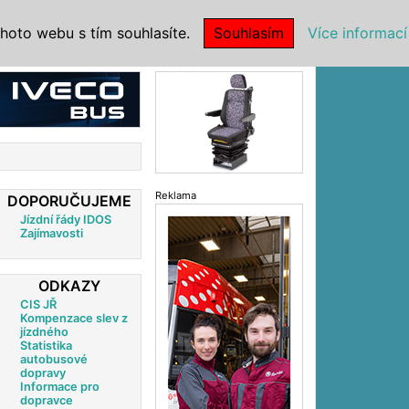
|
NSTITUCE
hoto webu s tím souhlasíte.
Souhlasím
Více informací
Reklama
Reklama
DOPORUČUJEME
Jízdní řády IDOS
Zajímavosti
ODKAZY
CIS JŘ
Kompenzace slev z
jízdného
Statistika
autobusové
dopravy
Informace pro
dopravce