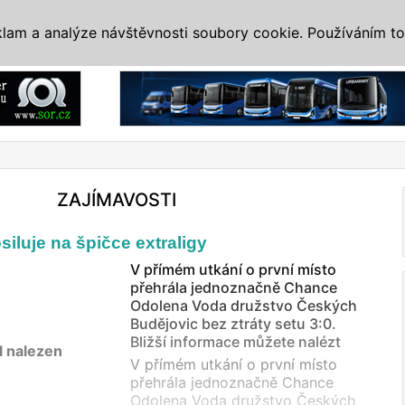
IS
ALTERNATIVY
VETERÁNI
SYSTÉMY
VELETRHY
AKCE
I
klam a analýze návštěvnosti soubory cookie. Používáním to
Reklama
ZAJÍMAVOSTI
iluje na špičce extraligy
V přímém utkání o první místo
přehrála jednoznačně Chance
Odolena Voda družstvo Českých
Budějovic bez ztráty setu 3:0.
Bližší informace můžete nalézt
l nalezen
V přímém utkání o první místo
přehrála jednoznačně Chance
Odolena Voda družstvo Českých