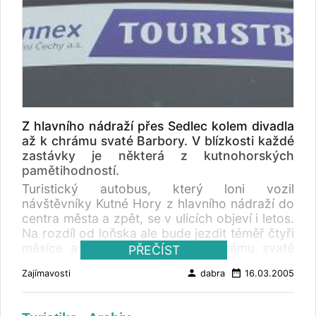
Z hlavního nádraží přes Sedlec kolem divadla
až k chrámu svaté Barbory. V blízkosti každé
zastávky je některá z kutnohorských
pamětihodností.
Turistický autobus, který loni vozil
návštěvníky Kutné Hory z hlavního nádraží do
centra města a zpět, se v ulicích objeví i letos.
Na rozdíl od loňska ale bude jezdit téměř čtyři
měsíce a zajíždět bude až k chrámu svaté
PŘEČÍST
Barbory. Jízdné podraží o tři koruny na 15
person
date_range
Zajímavosti
dabra
16.03.2005
korun. "Účelem Touristbusu není, oby s ním
jezdili Kutnohoráci, " zdůvodnil místostarosta
Václav Vančura, proč je jízdné v turistbusu