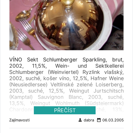
VÍNO Sekt Schlumberger Sparkling, brut,
2002, 11,5%, Wein- und Sektkellerei
Schlumberger (Weinviertel) Ryzlink vlašský,
2002, suché, košer víno, 12,5%, Hafner Weine
(Neusiedlersee) Veltlínské zelené Loiserberg,
2003, suché, 12,5%, Weingut Jurtschitsch
(Kamptal) Sauvignon Blanc, 2003, suché,
13,5%, Weingut Wohlmuth (Südsteiermark)
Chardonnay Select, 2003, suché, 13%,
PŘEČÍST
Weingut Wieninger (Wien) Spätrot Rotgipfel,
person
date_range
Zajímavosti
dabra
06.03.2005
2003, 13%, polosuché, Weingut Stift
Klosterneuburg (Thermenregion) Ryzlink bílý,