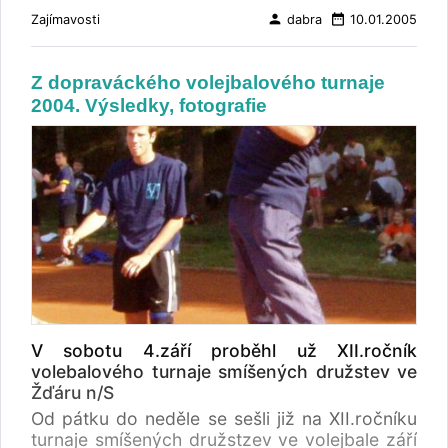
person
date_range
Zajímavosti
dabra
10.01.2005
Z dopraváckého volejbalového turnaje
2004. Výsledky, fotografie
V sobotu 4.září proběhl už XII.ročník
volebalového turnaje smíšených družstev ve
Žďáru n/S
Od pátku do neděle se sešli již na XII.ročníku
turnaje smíšených družstzev ve volejbale září