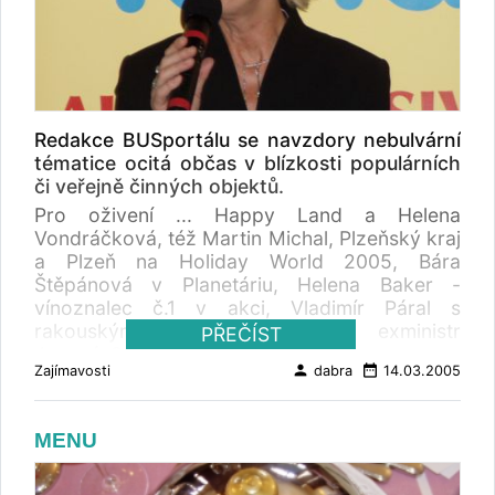
dobu, se očekává dotace z městské pokladny
kolem 150 000 korun. (čtk) Také chystáte
něco zajímavého v oblasti autobusové
dopravy a turistiky ? BUSportál informace rád
zveřejní.
Redakce BUSportálu se navzdory nebulvární
tématice ocitá občas v blízkosti populárních
či veřejně činných objektů.
Pro oživení ... Happy Land a Helena
Vondráčková, též Martin Michal, Plzeňský kraj
a Plzeň na Holiday World 2005, Bára
Štěpánová v Planetáriu, Helena Baker -
vínoznalec č.1 v akci, Vladimír Páral s
rakouským obchodním radou, exministr
PŘEČÍST
Jaromír Schling, ministr Pavel Němec ...
person
date_range
Zajímavosti
dabra
14.03.2005
MENU