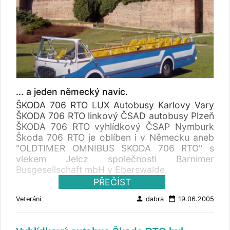
... a jeden německý navíc.
ŠKODA 706 RTO LUX Autobusy Karlovy Vary
ŠKODA 706 RTO linkový ČSAD autobusy Plzeň
ŠKODA 706 RTO vyhlídkový ČSAP Nymburk
Škoda 706 RTO je oblíben i v Německu aneb
"OLDTIMER OMNIBUS SKODA 706 RTO" s
vlekem Jelcz společnosti Barnimer
Busgesellschaft mbH v Eberswalde.
PŘEČÍST
person
date_range
Veteráni
dabra
19.06.2005