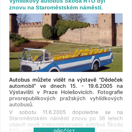
Vyhlídkový autobus Škoda RTO byl
znovu na Staroměstském náměstí.
Autobus můžete vidět na výstavě "Dědeček
automobil" ve dnech 15. - 19.6.2005 na
Výstavišti v Praze Holešovicích. Fotografie
prvorepublikových pražských vyhlídkových
autobusů.
V sobotu 11.6.2005 dopoledne se na
Staroměstském náměstí znovu po 36 letech
objevil nově zrekonstruovaný autobus Škoda
RTO vyhlídkový. Tento autobus byl zachycen
PŘEČÍST