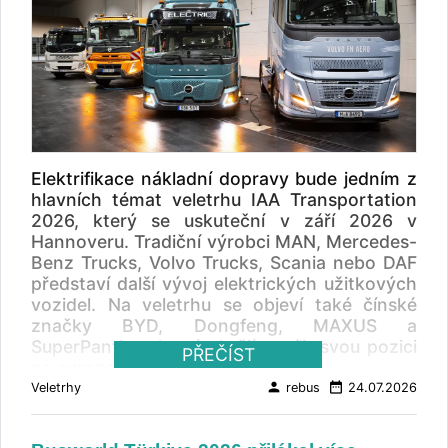
Elektrifikace nákladní dopravy bude jedním z
hlavních témat veletrhu IAA Transportation
2026, který se uskuteční v září 2026 v
Hannoveru. Tradiční výrobci MAN, Mercedes-
Benz Trucks, Volvo Trucks, Scania nebo DAF
představí další vývoj elektrických užitkových
vozidel. Na veletrhu se objeví také čínské
značky BYD, Dongfeng, MAXUS a
SuperPanther, které chtějí posílit svou pozici
PŘEČÍST
na evropském trhu.
person
date_range
Veletrhy
rebus
24.07.2026
Veletrh IAA Transportation 2026 proběhne od
15. do 20. září 2026 v Hannoveru.
Organizátoři očekávají výraznou mezinárodní