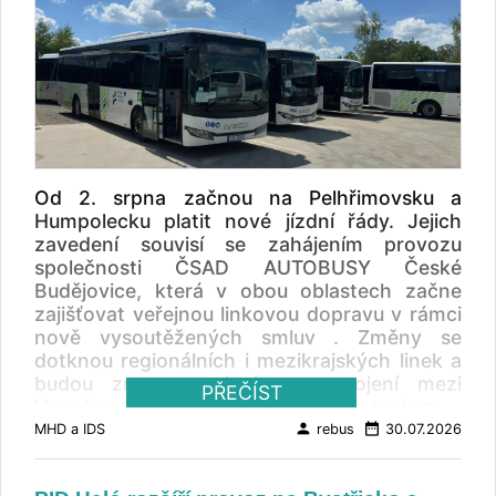
Od 2. srpna začnou na Pelhřimovsku a
Humpolecku platit nové jízdní řády. Jejich
zavedení souvisí se zahájením provozu
společnosti ČSAD AUTOBUSY České
Budějovice, která v obou oblastech začne
zajišťovat veřejnou linkovou dopravu v rámci
nově vysoutěžených smluv . Změny se
dotknou regionálních i mezikrajských linek a
budou znamenat i úpravu spojení mezi
PŘEČÍST
Vysočinou, Prahou a Středočeským krajem.
person
date_range
MHD a IDS
rebus
30.07.2026
Nové jízdní řády jsou součástí změny
organizace autobusové dopravy VDV na
Pelhřimovsku a Humpolecku. Společnost