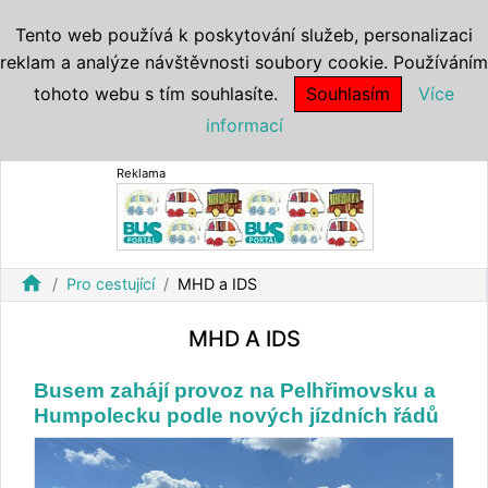
Tento web používá k poskytování služeb, personalizaci
reklam a analýze návštěvnosti soubory cookie. Používáním
tohoto webu s tím souhlasíte.
Souhlasím
Více
informací
Reklama
home
Pro cestující
MHD a IDS
MHD A IDS
Busem zahájí provoz na Pelhřimovsku a
Humpolecku podle nových jízdních řádů