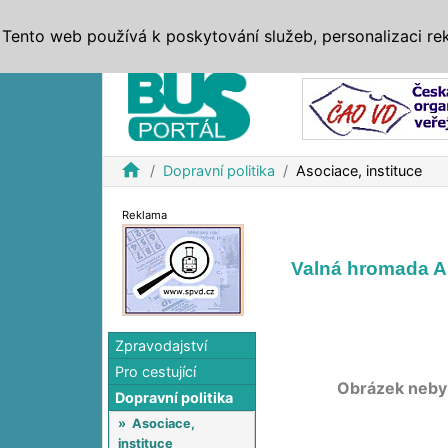
ZPRÁVY
JÍZDNÍ ŘÁDY
MHD, IDS
BUSY
SERV
Tento web používá k poskytování služeb, personalizaci re
Reklama
home
Dopravní politika
Asociace, instituce
Reklama
Valná hromada A
Zpravodajství
Pro cestující
Obrázek neby
Dopravní politika
»
Asociace,
instituce