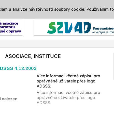
IS
ALTERNATIVY
VETERÁNI
SYSTÉMY
VELETRHY
AKCE
I
klam a analýze návštěvnosti soubory cookie. Používáním to
Reklama
ASOCIACE, INSTITUCE
DSSS 4.12.2003
Více informací včetně zápisu pro
oprávněné uživatele přes logo
ADSSS.
Více informací včetně zápisu pro
oprávněné uživatele přes logo
l nalezen
ADSSS.