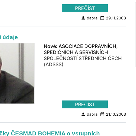
PŘEČÍST
person
date_range
dabra
29.11.2003
í údaje
Nově: ASOCIACE DOPRAVNÍCH,
SPEDIČNÍCH A SERVISNÍCH
SPOLEČNOSTÍ STŘEDNÍCH ČECH
(ADSSS)
PŘEČÍST
person
date_range
dabra
21.10.2003
ručky ČESMAD BOHEMIA o vstupních