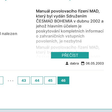
Manuál povolovacího řízení MAD,
který byl vydán Sdružením
ČESMAD BOHEMIA v dubnu 2002 a
jehož hlavním účelem je
poskytování kompletních informací
l nalezen
o zahraničních vstupních
povoleních, je nezbytné
Manuál povolovacího řízení MAD,
který byl vydán Sdružením
PŘEČÍST
ČESMAD BOHEMIA v dubnu 2002
a jehož hlavním účelem je
person
date_range
dabra
06.05.2003
poskytování kompletních informací
o zahraničních vstupních
povoleních, je nezbytné pravidelně
. . .
43
44
45
46
aktualizovat. Dne 17.4.2003 byla
provedena druhá elektronická
aktualizace příručky oproti stavu k
30.4.2002 (datum vydání). Tato
aktualizace zobrazuje stav
povolovacího řízení k 17.4. 2003 a