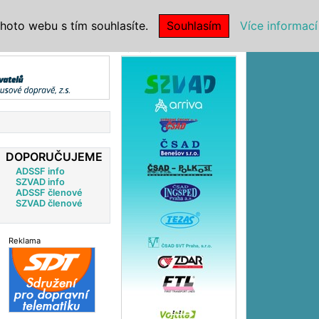
|
NSTITUCE
hoto webu s tím souhlasíte.
Souhlasím
Více informací
Reklama
DOPORUČUJEME
ADSSF info
SZVAD info
ADSSF členové
SZVAD členové
Reklama