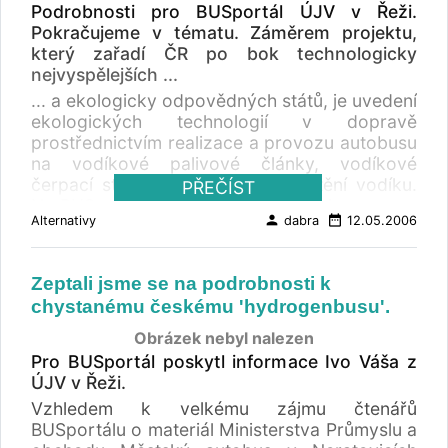
Podrobnosti pro BUSportál ÚJV v Řeži.
Pokračujeme v tématu. Záměrem projektu,
který zařadí ČR po bok technologicky
nejvyspělejších ...
... a ekologicky odpovědných států, je uvedení
ekologických technologií v dopravě
prostřednictvím realizace a provozu autobusu
na vodíkové palivové články, vodíkové
čerpací stanice a zařízení na čištění vodíku.
PŘEČÍST
Na BUSportálu zatím vyšlo: Zeptali jsme se na
person
date_range
Alternativy
dabra
12.05.2006
podrobnosti k chystanému českému
'hydrogenbusu'. Ministerstvo průmyslu a
obchodu iniciuje založení České vodíkové
Zeptali jsme se na podrobnosti k
technologické platformy. Překážkou pro
chystanému českému 'hydrogenbusu'.
uvedení každé nové technologie, natož celého
energetického konceptu, nejsou pouze
Obrázek nebyl nalezen
technická vyzrálost, vysoká bezpečnost,
Pro BUSportál poskytl informace Ivo Váša z
ekonomická a ekologická hlediska, ale
ÚJV v Řeži.
především absence právního rámce pro
Vzhledem k velkému zájmu čtenářů
provozování všech dílčích technologických
BUSportálu o materiál Ministerstva Průmyslu a
celků a všeobecná akceptovatelnost širokou