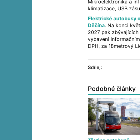
Mikroelektronika a in
klimatizace, USB zásu
Elektrické autobusy
Děčína
. Na konci kvě
2027 pak zbývajících
vybavení informačními
DPH, za 18metrový Lio
Sdílej:
Podobné články