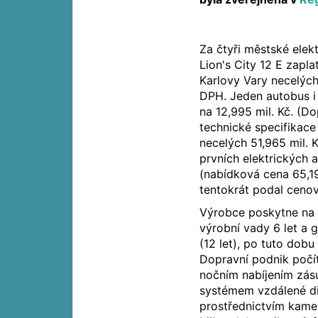
Za čtyři městské ele
Lion's City 12 E zapl
Karlovy Vary necelých
DPH. Jeden autobus i
na 12,995 mil. Kč. (D
technické specifikace 
necelých 51,965 mil. 
prvních elektrických
(nabídková cena 65,19
tentokrát podal cenově
Výrobce poskytne na v
výrobní vady 6 let a g
(12 let), po tuto dob
Dopravní podnik počí
nočním nabíjením zá
systémem vzdálené dia
prostřednictvím kam