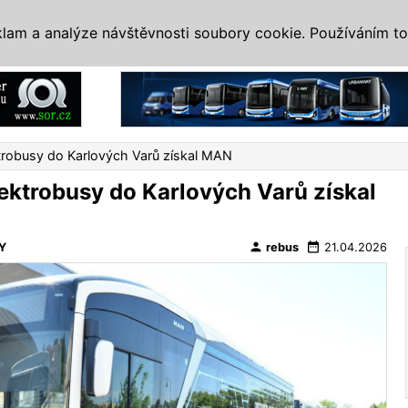
IS
ALTERNATIVY
VETERÁNI
SYSTÉMY
VELETRHY
AKCE
I
klam a analýze návštěvnosti soubory cookie. Používáním to
Reklama
trobusy do Karlových Varů získal MAN
ektrobusy do Karlových Varů získal
person
date_range
Y
rebus
21.04.2026