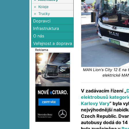
»
Koleje
»
Trucky
Dopravci
Infrastruktura
O nás
Veřejnost a doprava
Reklama
MAN Lion's City 12 E na 
elektrické MA
V zadávacím řízení „
elektrobusů kategor
Karlovy Vary
“ byla v
nejvýhodnější nabíd
Czech Republic. Dva
autobusy dodá do 14 
byla zveřejněna v
Reg