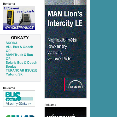
Reklama
ODKAZY
ŠKODA
VDL Bus & Coach
CR
MAN Truck & Bus
CR
Solaris Bus & Coach
Beulas
TURANCAR (ISUZU)
Yutong SK
Reklama
Reklama