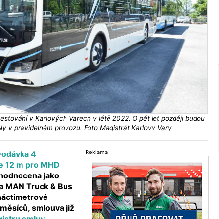
testování v Karlových Varech v létě 2022. O pět let později budou
Ny v pravidelném provozu. Foto Magistrát Karlovy Vary
Reklama
Dodávka 4
ie 12 m pro MHD
yhodnocena jako
ka MAN Truck & Bus
náctimetrové
měsíců, smlouva již
istru smluv
.