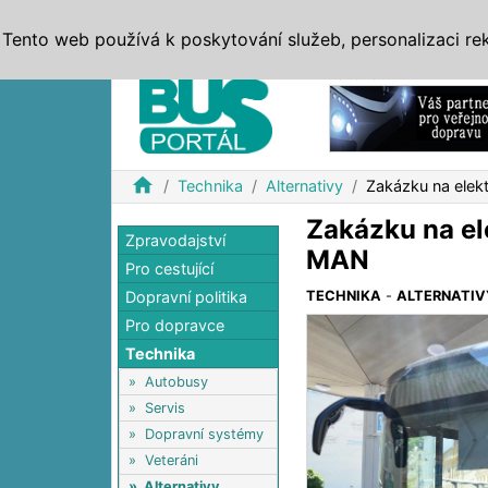
ZPRÁVY
JÍZDNÍ ŘÁDY
MHD, IDS
BUSY
SERV
Tento web používá k poskytování služeb, personalizaci re
Reklama
home
Technika
Alternativy
Zakázku na elek
Zakázku na el
Zpravodajství
MAN
Pro cestující
Dopravní politika
TECHNIKA
-
ALTERNATIV
Pro dopravce
Technika
»
Autobusy
»
Servis
»
Dopravní systémy
»
Veteráni
»
Alternativy