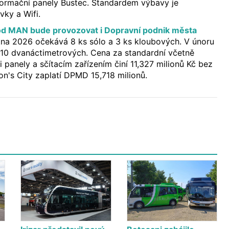
formační panely Bustec. Standardem výbavy je
vky a Wifi.
 od MAN bude provozovat i Dopravní podnik města
tna 2026 očekává 8 ks sólo a 3 ks kloubových. V únoru
 10 dvanáctimetrových. Cena za standardní včetně
 panely a sčítacím zařízením činí 11,327 milionů Kč bez
n's City zaplatí DPMD 15,718 milionů.