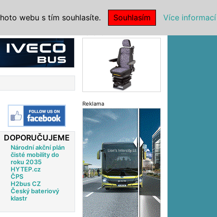
|
NSTITUCE
hoto webu s tím souhlasíte.
Souhlasím
Více informací
Reklama
Reklama
DOPORUČUJEME
Národní akční plán
čisté mobility do
roku 2035
HYTEP.cz
ČPS
H2bus CZ
Český bateriový
klastr