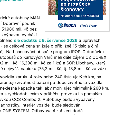
ktrické autobusy MAN
atí Dopravní podnik
 51,980 mil. Kč bez
 s výbavou vychází
oplněno
dle dodatku z 9. července 2026
a úpravách
- se celková cena snižuje o přibližně 15 tisíc a činí
Kč). Na financování přispěje program IROP. O dodávku
 autobusů do Karlových Varů měli dále zájem CZ COREX
2 mil. Kč, 16,298 mil Kč za 1 ks) a SOR Libchavy, který
 nejvyšší nabídku (75,2 mil. Kč, tj. 18,8 mil. Kč za vůz)
ozidla záruku 4 roky nebo 240 tisíc ujetých km, na
arantuje životnost baterií po dobu životnosti vozidla
u neklesna kapacita tak, aby mohl ujet minimálně 260 km.
tá s rychlodobíjením v průběhu provozu i s pomalým
suvkou CCS Combo 2. Autobusy budou vybaveny
gnostiky. Interiér vozidel bude sledován
er ONE SYSTEM. Odbavovací zařízení dodá