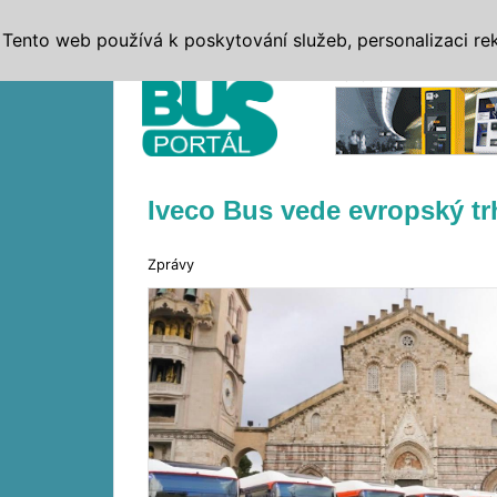
ZPRÁVY
JÍZDNÍ ŘÁDY
MHD, IDS
BUSY
SERV
Tento web používá k poskytování služeb, personalizaci re
Reklama
Iveco Bus vede evropský t
Zprávy