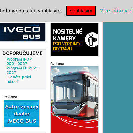
|
NSTITUCE
hoto webu s tím souhlasíte.
Souhlasím
Více informací
Reklama
DOPORUČUJEME
Program IROP
2021-2027
Reklama
Program ITI 2021-
2027
Hledáte práci
řidiče?
Reklama