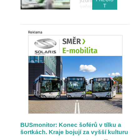
jízdních řádů ve
bezemisních autobusů a
T
veřejné linkové
autokarů se v prvním pololetí
dopravě.
prodalo v Itálii – 1 792 vozidel.
Bezemisní modely zde tvořily
45,4 procenta všech prodejů v
této kategorii, zatímco ve
Reklama
stejném období roku 2025 to
bylo 16,6 procenta. Podle
absolutního počtu následovalo
Polsko s 668 vozidly,
Rumunsko s 622, Německo s
567, Nizozemsko s 531,
Portugalsko s 448 a Francie s
421 vozidly. Z hlediska podílu
bezemisních vozidel na
celkovém trhu byla na prvním
místě Nizozemsko s 69,6
procenta, následovalo Dánsko
(60,3 %), Rumunsko (57,1 %),
Litva (56,9 %) a Portugalsko
BUSmonitor: Konec šoférů v tílku a
(55,4 %). Německo dosáhlo
šortkách. Kraje bojují za vyšší kulturu
15,5 procenta a Francie 12,5
procenta. Česká republika v