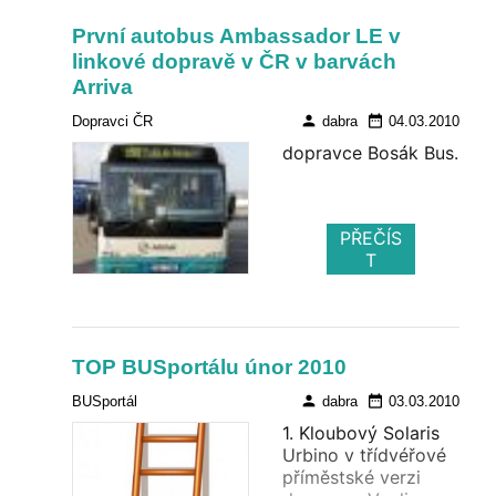
Zdroj: ICCT – European Heavy-
Duty Vehicle Market
První autobus Ambassador LE v
Development Quarterly,
linkové dopravě v ČR v barvách
January–June 2026
Arriva
person
date_range
Dopravci ČR
dabra
04.03.2010
dopravce Bosák Bus.
PŘEČÍS
T
TOP BUSportálu únor 2010
person
date_range
BUSportál
dabra
03.03.2010
1. Kloubový Solaris
Urbino v třídvéřové
příměstské verzi