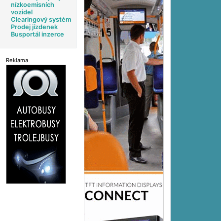
nízkoemisních
vozidel
Clearingový systém
Prodej jízdenek
Busportál inzerce
Reklama