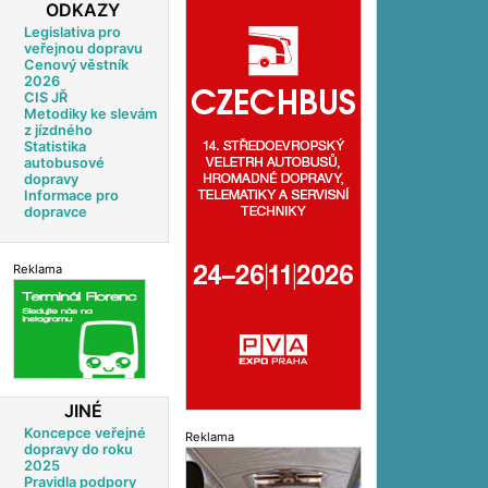
ODKAZY
Legislativa pro
veřejnou dopravu
Cenový věstník
2026
CIS JŘ
Metodiky ke slevám
z jízdného
Statistika
autobusové
dopravy
Informace pro
dopravce
Reklama
JINÉ
Koncepce veřejné
Reklama
dopravy do roku
2025
Pravidla podpory