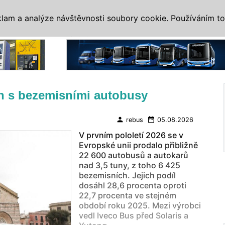
IS
ALTERNATIVY
VETERÁNI
SYSTÉMY
VELETRHY
AKCE
I
klam a analýze návštěvnosti soubory cookie. Používáním to
Reklama
rh s bezemisními autobusy
person
date_range
rebus
05.08.2026
V prvním pololetí 2026 se v
Evropské unii prodalo přibližně
22 600 autobusů a autokarů
nad 3,5 tuny, z toho 6 425
bezemisních. Jejich podíl
dosáhl 28,6 procenta oproti
22,7 procenta ve stejném
období roku 2025. Mezi výrobci
vedl Iveco Bus před Solaris a