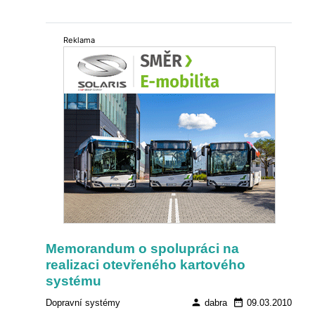
výrobcem vybraným pro
dodávku autobusů přímo pro
VBZ.
Reklama
Memorandum o spolupráci na
realizaci otevřeného kartového
systému
person
date_range
Dopravní systémy
dabra
09.03.2010