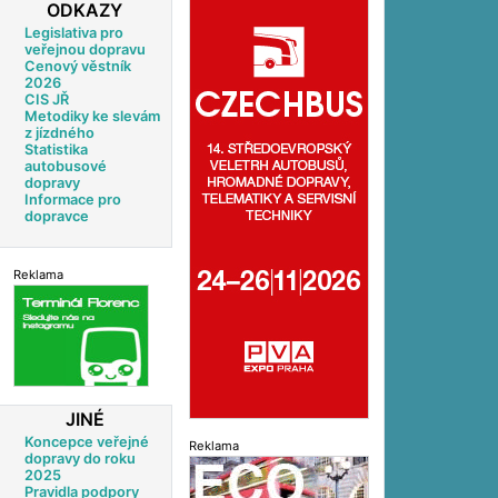
ODKAZY
Legislativa pro
veřejnou dopravu
Cenový věstník
2026
CIS JŘ
Metodiky ke slevám
z jízdného
Statistika
autobusové
dopravy
Informace pro
dopravce
Reklama
JINÉ
Koncepce veřejné
Reklama
dopravy do roku
2025
Pravidla podpory