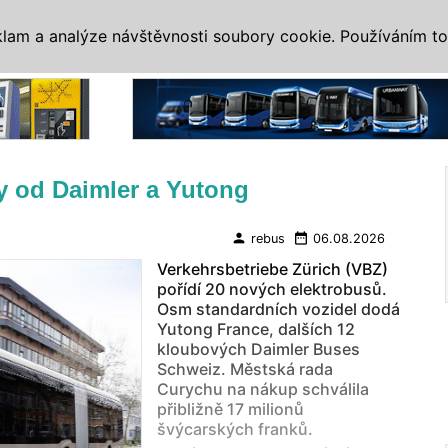
IS
ALTERNATIVY
VETERÁNI
SYSTÉMY
VELETRHY
AKCE
I
klam a analýze návštěvnosti soubory cookie. Používáním to
Reklama
y od Daimler a Yutong
person
date_range
rebus
06.08.2026
Verkehrsbetriebe Zürich (VBZ)
pořídí 20 nových elektrobusů.
Osm standardních vozidel dodá
Yutong France, dalších 12
kloubových Daimler Buses
Schweiz. Městská rada
Curychu na nákup schválila
přibližně 17 milionů
švýcarských franků.