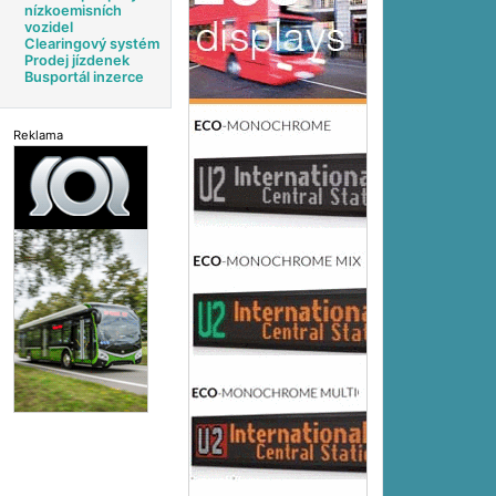
nízkoemisních
vozidel
Clearingový systém
Prodej jízdenek
Busportál inzerce
Reklama