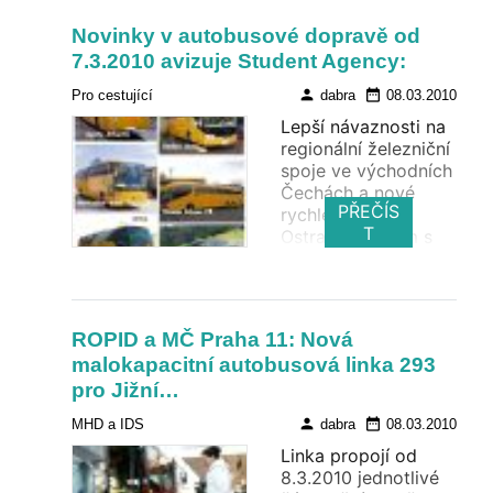
Novinky v autobusové dopravě od
7.3.2010 avizuje Student Agency:
person
date_range
Pro cestující
dabra
08.03.2010
Lepší návaznosti na
regionální železniční
spoje ve východních
Čechách a nové
PŘEČÍS
rychlé spojení
T
Ostravy s Brnem s
využitím nově
dokončenho úseku
dálnice.
ROPID a MČ Praha 11: Nová
malokapacitní autobusová linka 293
pro Jižní…
person
date_range
MHD a IDS
dabra
08.03.2010
Linka propojí od
8.3.2010 jednotlivé