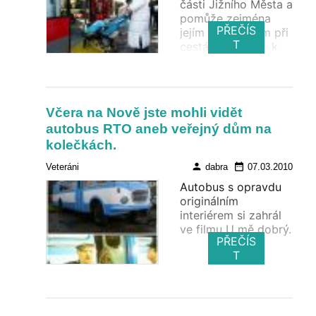
části Jižního Města a
pomůže zejména
PŘEČÍS
jejím obyvatelům při
T
cestách na úřad, k
lékaři, na poštu či na
nákup. Fotografie z
dnešního zahájení a
TZ ROPID
Včera na Nově jste mohli vidět
autobus RTO aneb veřejný dům na
kolečkách.
person
date_range
Veteráni
dabra
07.03.2010
Autobus s opravdu
originálním
interiérem si zahrál
ve filmu U mě dobrý.
PŘEČÍS
T