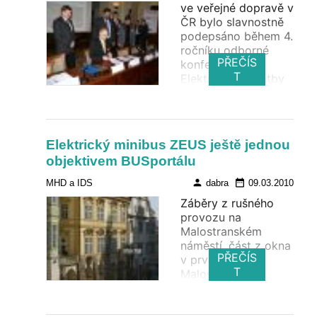
ve veřejné dopravě v
ČR bylo slavnostně
podepsáno během 4.
ročníku odborné
PŘEČÍS
konference
T
Elektronické platby
v dopravě 9.3.2010
v Praze.
Elektrický minibus ZEUS ještě jednou
objektivem BUSportálu
person
date_range
MHD a IDS
dabra
09.03.2010
Záběry z rušného
provozu na
Malostranském
náměstí, část z okna
PŘEČÍS
v prvním patře
T
Malostranského
paláce.