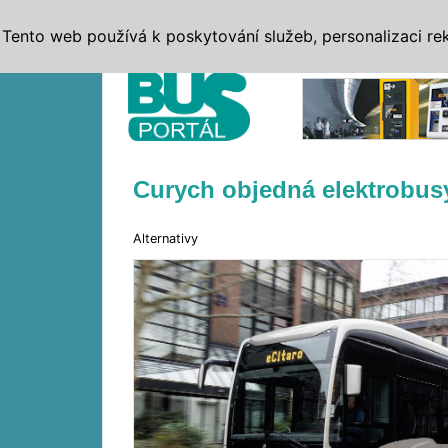
ZPRÁVY
JÍZDNÍ ŘÁDY
MHD, IDS
BUSY
SERV
Tento web používá k poskytování služeb, personalizaci re
Reklama
Curych objedná elektrobus
Alternativy