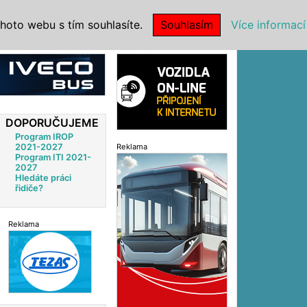
|
NSTITUCE
hoto webu s tím souhlasíte.
Souhlasím
Více informací
Reklama
DOPORUČUJEME
Program IROP
2021-2027
Reklama
Program ITI 2021-
2027
Hledáte práci
řidiče?
Reklama