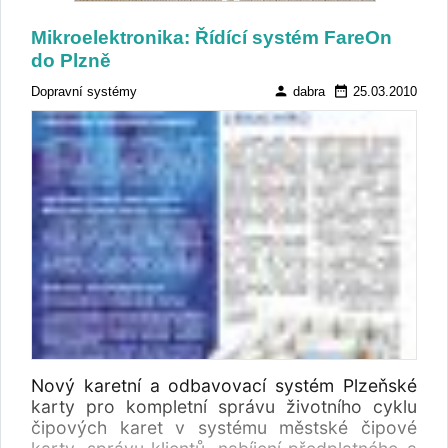
Mikroelektronika: Řídící systém FareOn
do Plzně
person
date_range
Dopravní systémy
dabra
25.03.2010
Nový karetní a odbavovací systém Plzeňské
karty pro kompletní správu životního cyklu
čipových karet v systému městské čipové