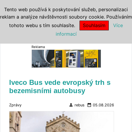
Tento web používá k poskytování služeb, personalizaci
reklam a analýze návštěvnosti soubory cookie. Používáním
tohoto webu s tím souhlasíte.
Souhlasím
Více
informací
Reklama
Iveco Bus vede evropský trh s
bezemisními autobusy
person
date_range
Zprávy
rebus
05.08.2026