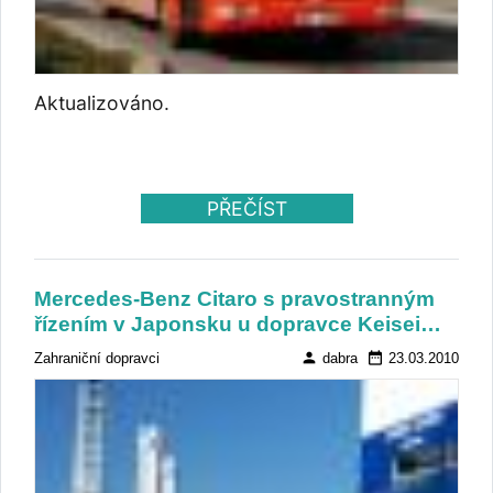
Aktualizováno.
PŘEČÍST
Mercedes-Benz Citaro s pravostranným
řízením v Japonsku u dopravce Keisei…
person
date_range
Zahraniční dopravci
dabra
23.03.2010