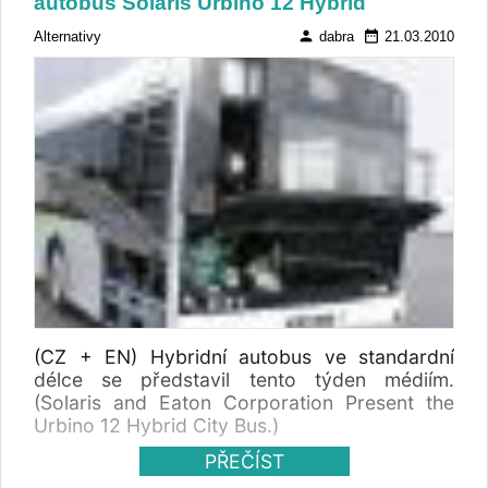
autobus Solaris Urbino 12 Hybrid
person
date_range
Alternativy
dabra
21.03.2010
(CZ + EN) Hybridní autobus ve standardní
délce se představil tento týden médiím.
(Solaris and Eaton Corporation Present the
Urbino 12 Hybrid City Bus.)
PŘEČÍST