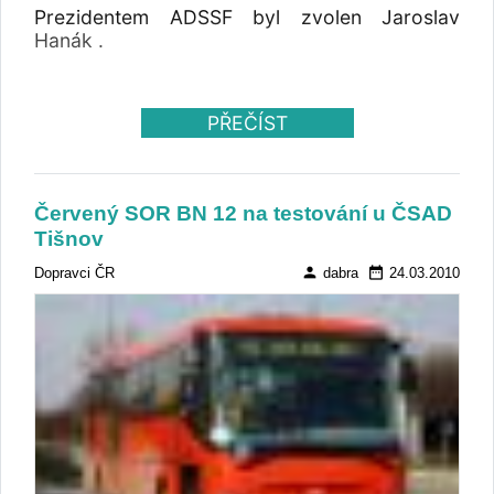
Prezidentem ADSSF byl zvolen Jaroslav
Hanák .
PŘEČÍST
Červený SOR BN 12 na testování u ČSAD
Tišnov
person
date_range
Dopravci ČR
dabra
24.03.2010