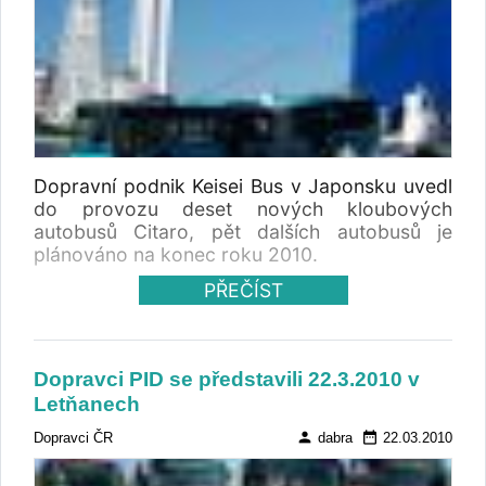
Dopravní podnik Keisei Bus v Japonsku uvedl
do provozu deset nových kloubových
autobusů Citaro, pět dalších autobusů je
plánováno na konec roku 2010.
PŘEČÍST
Dopravci PID se představili 22.3.2010 v
Letňanech
person
date_range
Dopravci ČR
dabra
22.03.2010