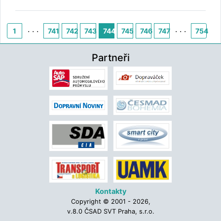
. . .
. . .
1
741
742
743
744
745
746
747
754
Partneři
Kontakty
Copyright © 2001 - 2026,
v.8.0 ČSAD SVT Praha, s.r.o.