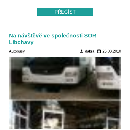
PŘEČÍST
Na návštěvě ve společnosti SOR
Libchavy
person
date_range
Autobusy
dabra
25.03.2010