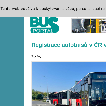
ZPRÁVY
JÍZDNÍ ŘÁDY
MHD, IDS
BUSY
SERV
Tento web používá k poskytování služeb, personalizaci re
Reklama
Registrace autobusů v ČR v
Zprávy