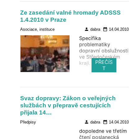
Ze zasedání valné hromady ADSSS
1.4.2010 v Praze
person
date_range
Asociace, instituce
dabra
14.04.2010
Specifika
problematiky
dopravní obslužnosti
ve Středočeském
PŘEČÍS
kraji.
T
Svaz dopravy: Zákon o veřejných
službách v přepravě cestujících
přijala 14…
person
date_range
Předpisy
dabra
14.04.2010
dopoledne ve třetím
čtení poslanecká