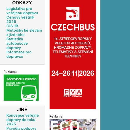
ODKAZY
Legislativa pro
veřejnou dopravu
Cenový věstník
2026
CIS JŘ
Metodiky ke slevám
z jízdného
Statistika
autobusové
dopravy
Informace pro
dopravce
Reklama
JINÉ
Koncepce veřejné
Reklama
dopravy do roku
2025
Pravidla podpory