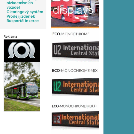
nízkoemisních
vozidel
Clearingový systém
Prodej jízdenek
Busportál inzerce
Reklama