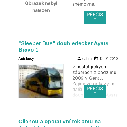
Obrázek nebyl
sněmovna.
nalezen
PŘEČÍS
T
"Sleeper Bus" doubledecker Ayats
Bravo 1
person
date_range
Autobusy
dabra
13.04.2010
v nostalgických
záběrech z podzimu
2009 v Gentu.
Zajímavé odkazy na
PŘEČÍS
další speciály. 2
T
doubledeckery Ayats
na BUSWORLD
2009.
Cílenou a operativní reklamu na