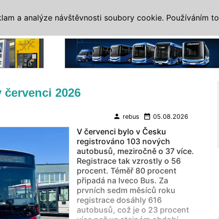
IS
ALTERNATIVY
VETERÁNI
SYSTÉMY
VELETRHY
AKCE
I
klam a analýze návštěvnosti soubory cookie. Používáním to
Reklama
 červenci 2026
person
date_range
rebus
05.08.2026
V červenci bylo v Česku
registrováno 103 nových
autobusů, meziročně o 37 více.
Registrace tak vzrostly o 56
procent. Téměř 80 procent
připadá na Iveco Bus. Za
prvních sedm měsíců roku
registrace dosáhly 616
autobusů, což je o 23 procent