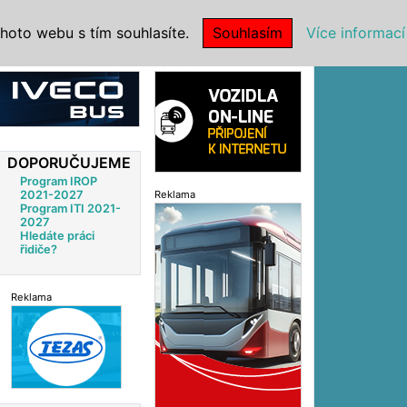
|
NSTITUCE
hoto webu s tím souhlasíte.
Souhlasím
Více informací
Reklama
DOPORUČUJEME
Program IROP
2021-2027
Reklama
Program ITI 2021-
2027
Hledáte práci
řidiče?
Reklama