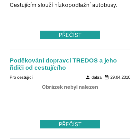
Cestujícím slouží nízkopodlažní autobusy.
PŘEČÍST
Poděkování dopravci TREDOS a jeho
řidiči od cestujícího
person
date_range
Pro cestující
dabra
29.04.2010
Obrázek nebyl nalezen
PŘEČÍST