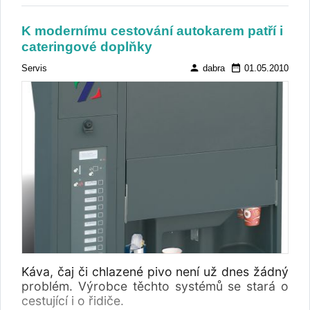
K modernímu cestování autokarem patří i
cateringové doplňky
person
date_range
Servis
dabra
01.05.2010
Káva, čaj či chlazené pivo není už dnes žádný
problém. Výrobce těchto systémů se stará o
cestující i o řidiče.