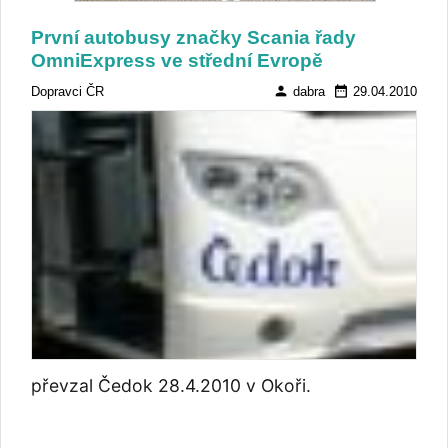
První autobusy značky Scania řady
OmniExpress ve střední Evropě
person
date_range
Dopravci ČR
dabra
29.04.2010
převzal Čedok 28.4.2010 v Okoři.