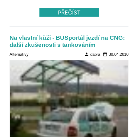
PŘEČÍST
Na vlastní kůži - BUSportál jezdí na CNG:
další zkušenosti s tankováním
person
date_range
Alternativy
dabra
30.04.2010