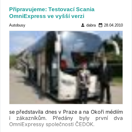
Připravujeme: Testovací Scania
OmniExpress ve vyšší verzi
person
date_range
Autobusy
dabra
28.04.2010
se představila dnes v Praze a na Okoři médiím
i zákazníkům. Předány byly první dva
OmniExpressy společnosti ČEDOK.