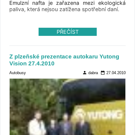
Emulzní nafta je zařazena mezi ekologická
paliva, která nejsou zatížena spotřební daní.
PŘEČÍST
Z plzeňské prezentace autokaru Yutong
Vision 27.4.2010
person
date_range
Autobusy
dabra
27.04.2010