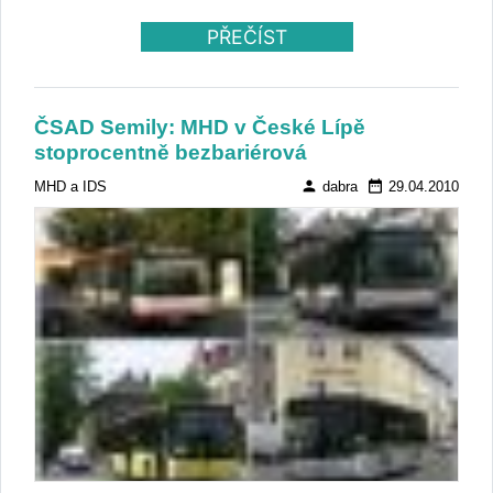
PŘEČÍST
ČSAD Semily: MHD v České Lípě
stoprocentně bezbariérová
person
date_range
MHD a IDS
dabra
29.04.2010