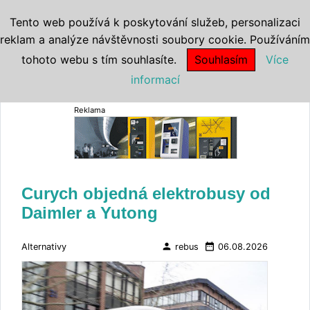
Tento web používá k poskytování služeb, personalizaci
reklam a analýze návštěvnosti soubory cookie. Používáním
tohoto webu s tím souhlasíte.
Souhlasím
Více
informací
Reklama
Curych objedná elektrobusy od
Daimler a Yutong
person
date_range
Alternativy
rebus
06.08.2026