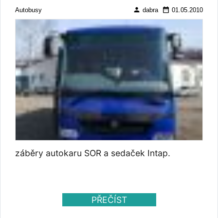
autobusů přímo pro VBZ.
person
date_range
Autobusy
dabra
01.05.2010
záběry autokaru SOR a sedaček Intap.
PŘEČÍST