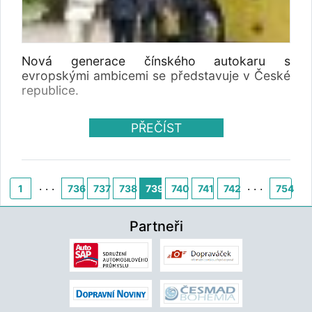
Nová generace čínského autokaru s
evropskými ambicemi se představuje v České
republice.
PŘEČÍST
. . .
. . .
1
736
737
738
739
740
741
742
754
Partneři