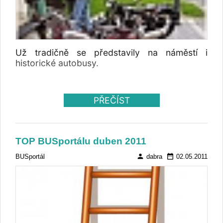
Už tradičně se představily na náměstí i
historické autobusy.
PŘEČÍST
TOP BUSportálu duben 2011
person
date_range
BUSportál
dabra
02.05.2011