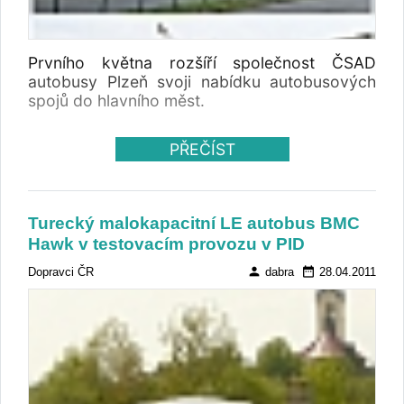
Prvního května rozšíří společnost ČSAD
autobusy Plzeň svoji nabídku autobusových
spojů do hlavního měst.
PŘEČÍST
Turecký malokapacitní LE autobus BMC
Hawk v testovacím provozu v PID
person
date_range
Dopravci ČR
dabra
28.04.2011