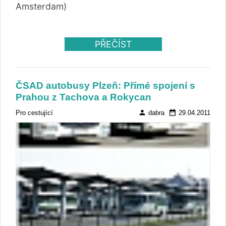
Amsterdam)
PŘEČÍST
ČSAD autobusy Plzeň: Přímé spojení s
Prahou z Tachova a Rokycan
person
date_range
Pro cestující
dabra
29.04.2011