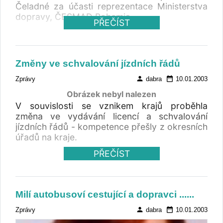
Čeladné za účasti reprezentace Ministerstva
dopravy, ČESMAD Bohemia,
PŘEČÍST
Změny ve schvalování jízdních řádů
person
date_range
Zprávy
dabra
10.01.2003
Obrázek nebyl nalezen
V souvislosti se vznikem krajů proběhla
změna ve vydávání licencí a schvalování
jízdních řádů - kompetence přešly z okresních
úřadů na kraje.
PŘEČÍST
Milí autobusoví cestující a dopravci ......
person
date_range
Zprávy
dabra
10.01.2003