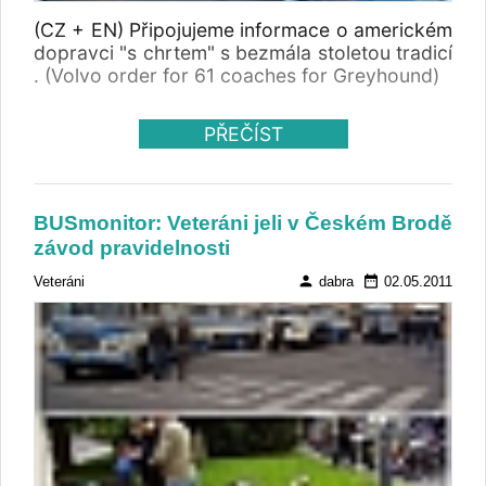
(CZ + EN) Připojujeme informace o americkém
dopravci "s chrtem" s bezmála stoletou tradicí
. (Volvo order for 61 coaches for Greyhound)
PŘEČÍST
BUSmonitor: Veteráni jeli v Českém Brodě
závod pravidelnosti
person
date_range
Veteráni
dabra
02.05.2011