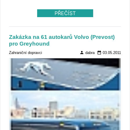
PŘEČÍST
Zakázka na 61 autokarů Volvo (Prevost)
pro Greyhound
person
date_range
Zahraniční dopravci
dabra
03.05.2011