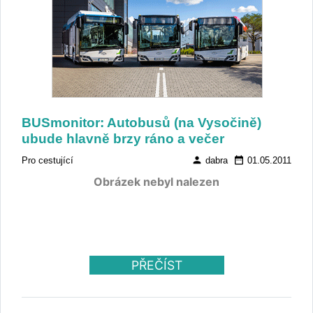
BUSmonitor: Autobusů (na Vysočině)
ubude hlavně brzy ráno a večer
person
date_range
Pro cestující
dabra
01.05.2011
Obrázek nebyl nalezen
PŘEČÍST