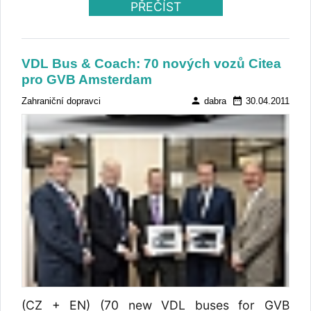
PŘEČÍST
VDL Bus & Coach: 70 nových vozů Citea
pro GVB Amsterdam
person
date_range
Zahraniční dopravci
dabra
30.04.2011
(CZ + EN) (70 new VDL buses for GVB