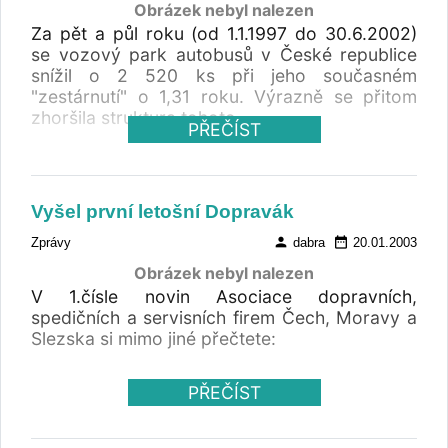
Obrázek nebyl nalezen
Za pět a půl roku (od 1.1.1997 do 30.6.2002)
se vozový park autobusů v České republice
snížil o 2 520 ks při jeho současném
"zestárnutí" o 1,31 roku. Výrazně se přitom
zhoršila struktura tohoto
PŘEČÍST
Vyšel první letošní Dopravák
person
date_range
Zprávy
dabra
20.01.2003
Obrázek nebyl nalezen
V 1.čísle novin Asociace dopravních,
spedičních a servisních firem Čech, Moravy a
Slezska si mimo jiné přečtete:
PŘEČÍST