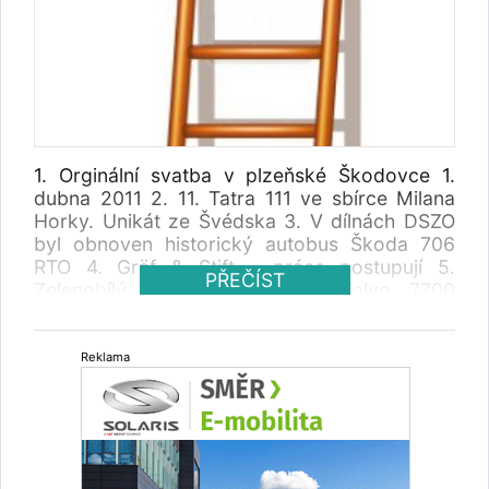
1. Orginální svatba v plzeňské Škodovce 1.
dubna 2011 2. 11. Tatra 111 ve sbírce Milana
Horky. Unikát ze Švédska 3. V dílnách DSZO
byl obnoven historický autobus Škoda 706
RTO 4. Gräf & Stift - práce postupují 5.
PŘEČÍST
Zelenobílý kloubový autobus Volvo 7700
vyfotografován 6. Širokoúhlý 38" LCD
zobrazovač - novinka od společnosti Bustec
Reklama