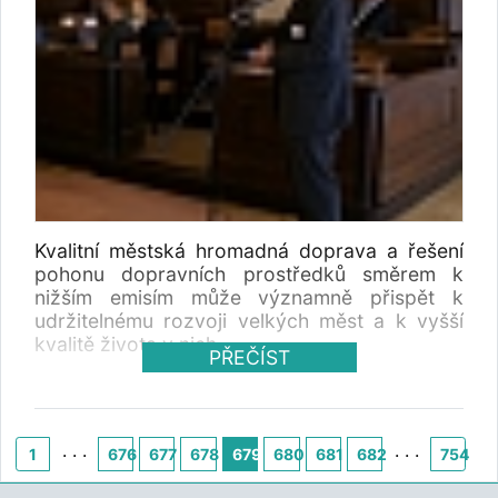
Kvalitní městská hromadná doprava a řešení
pohonu dopravních prostředků směrem k
nižším emisím může významně přispět k
udržitelnému rozvoji velkých měst a k vyšší
kvalitě života v nich.
PŘEČÍST
. . .
. . .
1
676
677
678
679
680
681
682
754