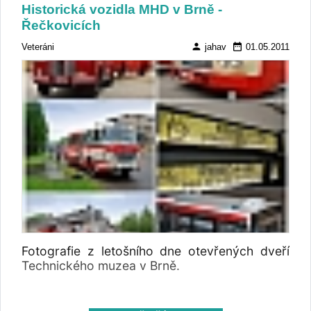
Historická vozidla MHD v Brně -
Řečkovicích
person
date_range
Veteráni
jahav
01.05.2011
Fotografie z letošního dne otevřených dveří
Technického muzea v Brně.