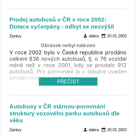
%). Červencový výsledek tak výrazně přispěl
k celkovému růstu trhu. Zatímco za prvních
sedm měsíců registrace meziročně vzrostly o
Prodej autobusů v ČR v roce 2002:
23,20 procenta, samotný červenec přinesl
Dotace vyčerpány - odbyt se nezvýšil
meziroční růst o 56,06 procenta. Registrace
autobusů červenec 2025
person
date_range
Zprávy
dabra
20.01.2003
Obrázek nebyl nalezen
V roce 2002 bylo v České republice prodáno
celkem 836 nových autobusů, tj. o 76 vozidel
méně než v roce 2001, kdy se prodalo 912
autobusů. Pro porovnání je v tabulce uveden
prodej nových autobusů v
PŘEČÍST
Autobusy v ČR stárnou-porovnání
struktury vozového parku autobusů dle
věku
person
date_range
Zprávy
dabra
20.01.2003