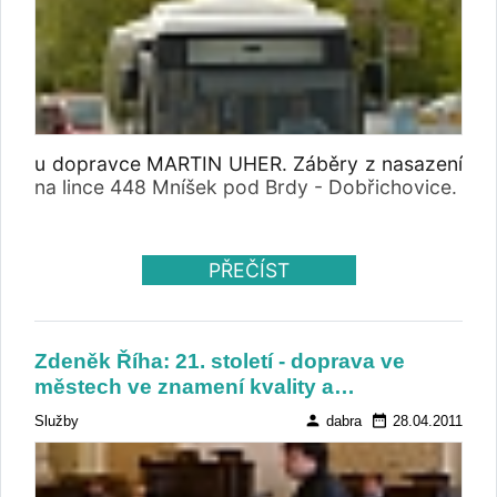
u dopravce MARTIN UHER. Záběry z nasazení
na lince 448 Mníšek pod Brdy - Dobřichovice.
PŘEČÍST
Zdeněk Říha: 21. století - doprava ve
městech ve znamení kvality a…
person
date_range
Služby
dabra
28.04.2011