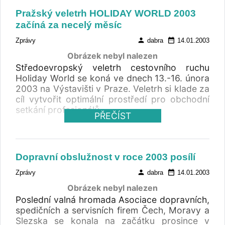
Pražský veletrh HOLIDAY WORLD 2003
začíná za necelý měsíc
person
date_range
Zprávy
dabra
14.01.2003
Obrázek nebyl nalezen
Středoevropský veletrh cestovního ruchu
Holiday World se koná ve dnech 13.-16. února
2003 na Výstavišti v Praze. Veletrh si klade za
cíl vytvořit optimální prostředí pro obchodní
setkání profesionálů
PŘEČÍST
Dopravní obslužnost v roce 2003 posílí
person
date_range
Zprávy
dabra
14.01.2003
Obrázek nebyl nalezen
Poslední valná hromada Asociace dopravních,
spedičních a servisních firem Čech, Moravy a
Slezska se konala na začátku prosince v