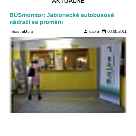
AKTUÁLNĚ
BUSmonitor: Jablonecké autobusové
nádraží se promění
person
date_range
Infrastruktura
dabra
03.05.2011